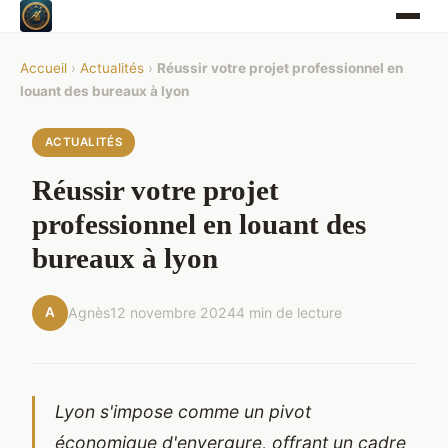
Accueil
›
Actualités
›
Réussir votre projet professionnel en
louant des bureaux à lyon
ACTUALITÉS
Réussir votre projet
professionnel en louant des
bureaux à lyon
A
Agnès
12 novembre 2024
4 min de lecture
Lyon s'impose comme un pivot
économique d'envergure, offrant un cadre